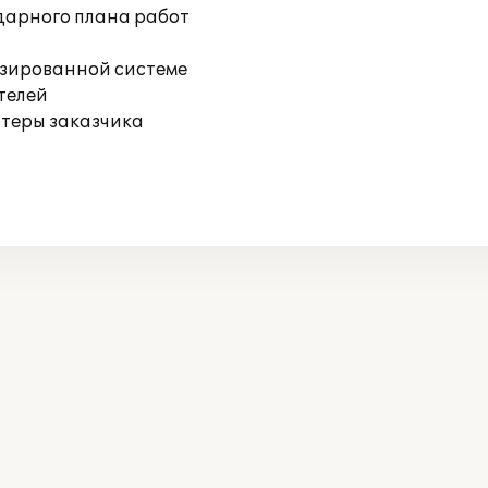
дарного плана работ
изированной системе
телей
ютеры заказчика