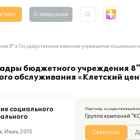
аталог
О продукции
ия 8" в Государственное казенное учреждение социального
кадры бюджетного учреждения 8"
ого обслуживания «Клетский цен
ние социального
Партнер, осуществивший в
иального
Группа компаний "К
я, Июль 2015
Связаться
Д