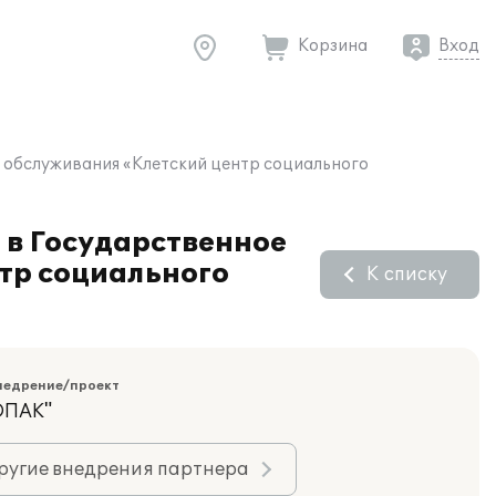
Корзина
Вход
 обслуживания «Клетский центр социального
 в Государственное
тр социального
К списку
недрение/проект
ОПАК"
ругие внедрения партнера