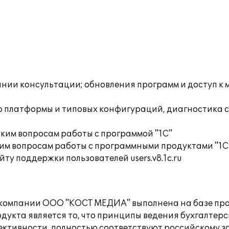
инии консультации; обновления программ и доступ к
ю платформы и типовых конфигураций, диагностика 
ким вопросам работы с программой "1С"
им вопросам работы с программными продуктами "1С
ту поддержки пользователей users.v8.1c.ru
а компании ООО "КОСТ МЕДИА" выполнена на базе про
кта является то, что принципы ведения бухгалтерск
ктивности, полностью соответствуют российскому з