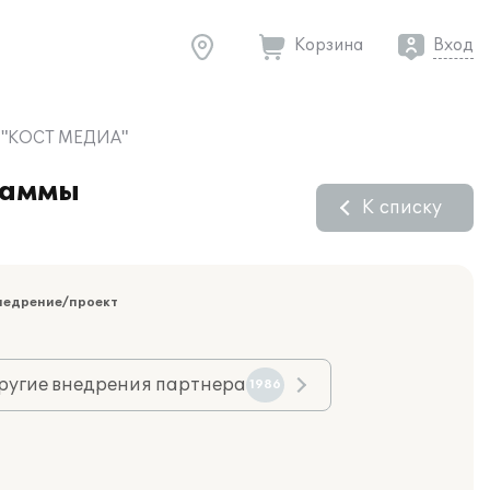
Корзина
Вход
ОО "КОСТ МЕДИА"
раммы
К списку
недрение/проект
ругие внедрения партнера
1986