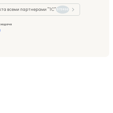
та всеми партнерами "1С"
575930
 задача
а