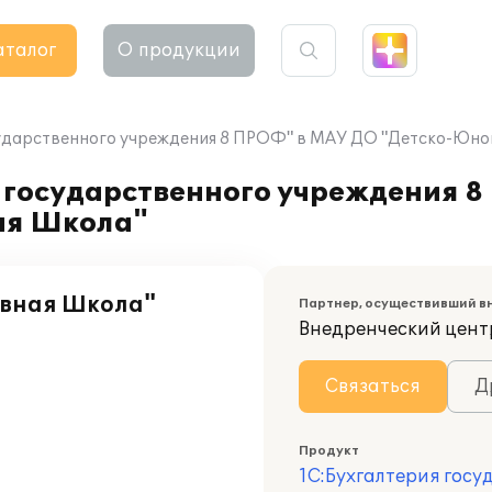
аталог
О продукции
сударственного учреждения 8 ПРОФ" в МАУ ДО "Детско-Юн
 государственного учреждения 
ая Школа"
вная Школа"
Партнер, осуществивший в
Внедренческий цент
Связаться
Д
Продукт
1С:Бухгалтерия госу