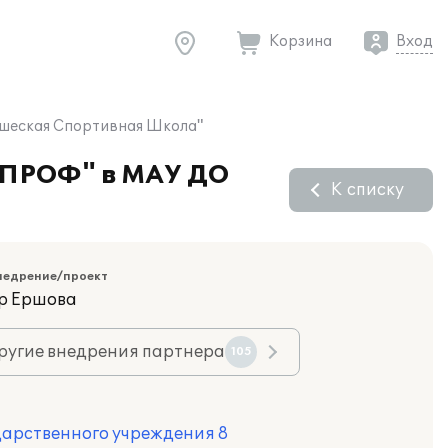
Корзина
Вход
ошеская Спортивная Школа"
8 ПРОФ" в МАУ ДО
К списку
недрение/проект
р Ершова
ругие внедрения партнера
105
дарственного учреждения 8