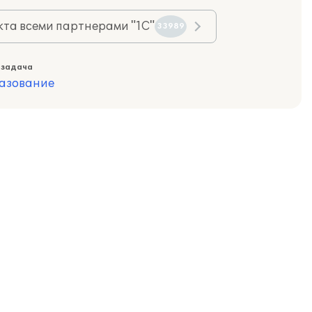
та всеми партнерами "1С"
33989
 задача
азование