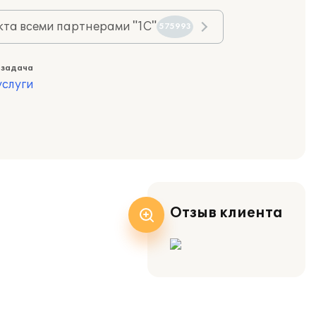
та всеми партнерами "1С"
575993
 задача
слуги
Отзыв клиента