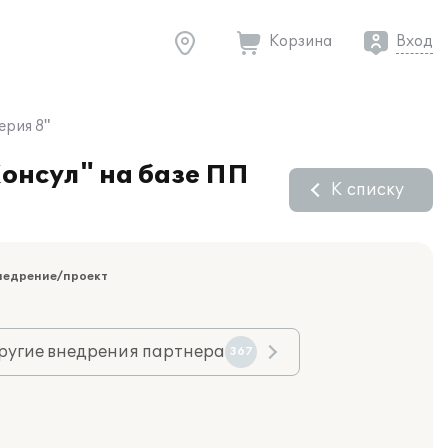
Корзина
Вход
ерия 8"
онсул" на базе ПП
К списку
недрение/проект
ругие внедрения партнера
367