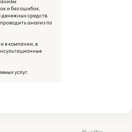
ваниям
ок и без ошибок.
 денежных средств.
 проводить анализ по
 в компании, в
онсультационные
емых услуг.