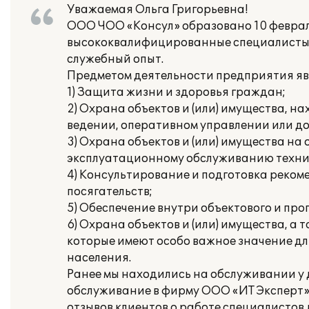
Уважаемая Ольга Григорьевна!
ООО ЧОО «Консул» образовано 10 феврал
высококвалифицированные специалисты п
служебный опыт.
Предметом деятельности предприятия яв
1) Защита жизни и здоровья граждан;
2) Охрана объектов и (или) имущества, н
ведении, оперативном управлении или д
3) Охрана объектов и (или) имущества на
эксплуатационному обслуживанию технич
4) Консультирование и подготовка реко
посягательств;
5) Обеспечение внутри объектового и про
6) Охрана объектов и (или) имущества, а
которые имеют особо важное значение дл
населения.
Ранее мы находились на обслуживании у 
обслуживание в фирму ООО «ИТ Эксперт»
отзывов клиентов о работе специалистов