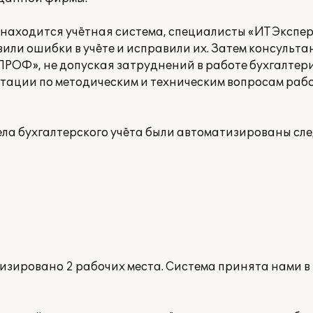
и находится учётная система, специалисты «ИТ Экспе
ли ошибки в учёте и исправили их. Затем консульта
ПРОФ», не допуская затруднений в работе бухгалтер
ьтации по методическим и техническим вопросам раб
ела бухгалтерского учёта были автоматизированы с
тизировано 2 рабочих места. Система принята нами