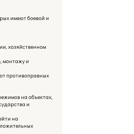
рых имеют боевой и
нии, хозяйственном
, монтажу и
 от противоправных
 режимов на объектах,
сударства и
ейти на
оложительных