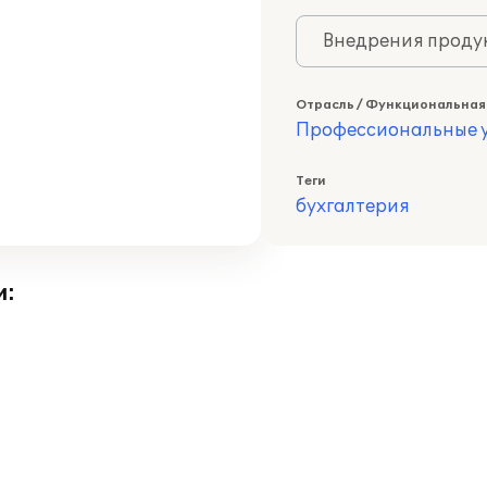
Внедрения продук
Отрасль / Функциональная
Профессиональные у
Теги
бухгалтерия
и: