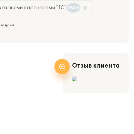
та всеми партнерами "1С"
89264
 задача
Отзыв клиента