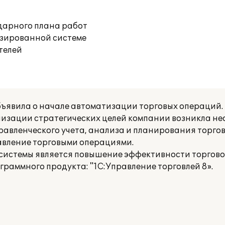
дарного плана работ
изированной системе
телей
объявила о начале автоматизации торговых операций.
ализации стратегических целей компании возникла н
авленческого учета, анализа и планирования торго
авление торговыми операциями.
истемы является повышение эффективности торгово
раммного продукта: "1C:Управление торговлей 8».