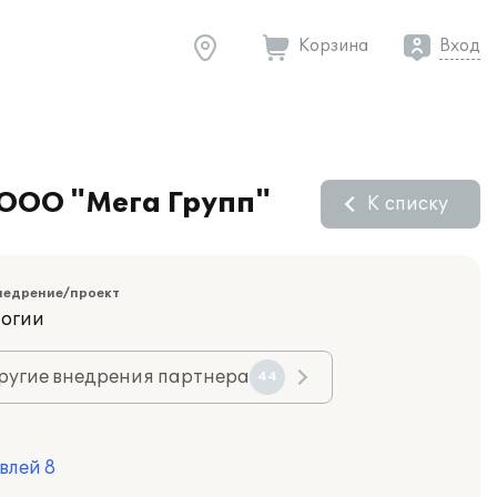
Корзина
Вход
 ООО "Мега Групп"
К списку
недрение/проект
логии
ругие внедрения партнера
44
влей 8