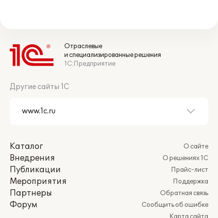
Отраслевые
и специализированные решения
1С:Предприятие
Другие сайты 1С
Каталог
О сайте
Внедрения
О решениях 1С
Публикации
Прайс-лист
Мероприятия
Поддержка
Партнеры
Обратная связь
Форум
Сообщить об ошибке
Карта сайта