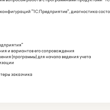
им вопросам работы с программными продуктами "1С
 конфигураций "1С:Предприятие", диагностика сост
редприятия"
ния и вариантов его сопровождения
ения (программы) для начала ведения учета
изации
ютеры заказчика