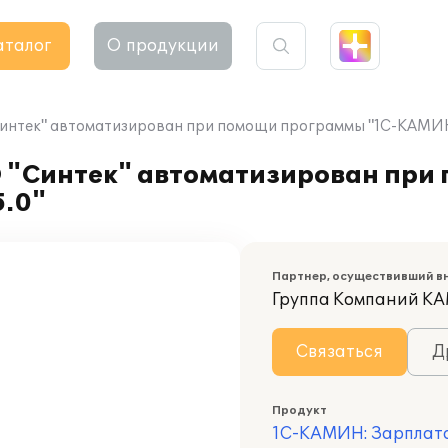
аталог
О продукции
Синтек" автоматизирован при помощи программы "1С-КАМИН:
О "Синтек" автоматизирован пр
.0"
Партнер, осуществивший в
Группа Компаний К
Связаться
Д
Продукт
1С-КАМИН: Зарплата.