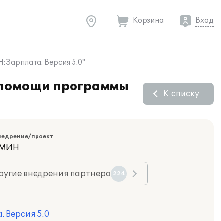
Корзина
Вход
Зарплата. Версия 5.0"
и помощи программы
К списку
недрение/проект
АМИН
ругие внедрения партнера
224
 Версия 5.0