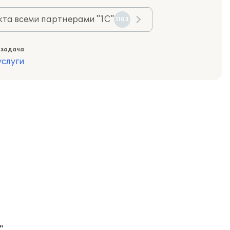
та всеми партнерами "1С"
1103
 задача
слуги