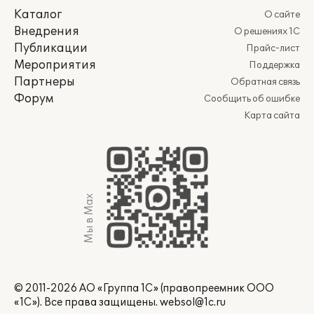
Каталог
О сайте
Внедрения
О решениях 1С
Публикации
Прайс-лист
Мероприятия
Поддержка
Партнеры
Обратная связь
Форум
Сообщить об ошибке
Карта сайта
Мы в Max
© 2011-2026 АО «Группа 1С» (правопреемник ООО
«1С»). Все права защищены.
websol@1c.ru