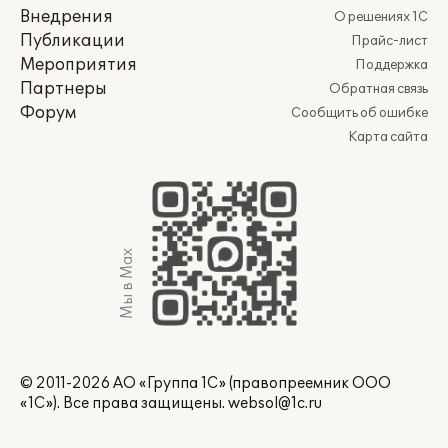
Внедрения
О решениях 1С
Публикации
Прайс-лист
Мероприятия
Поддержка
Партнеры
Обратная связь
Форум
Сообщить об ошибке
Карта сайта
Мы в Max
© 2011-2026 АО «Группа 1С» (правопреемник ООО
«1С»). Все права защищены.
websol@1c.ru