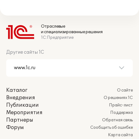
Отраслевые
и специализированные решения
1С:Предприятие
Другие сайты 1С
Каталог
О сайте
Внедрения
О решениях 1С
Публикации
Прайс-лист
Мероприятия
Поддержка
Партнеры
Обратная связь
Форум
Сообщить об ошибке
Карта сайта