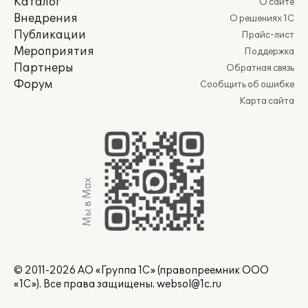
Каталог
О сайте
Внедрения
О решениях 1С
Публикации
Прайс-лист
Мероприятия
Поддержка
Партнеры
Обратная связь
Форум
Сообщить об ошибке
Карта сайта
Мы в Max
© 2011-2026 АО «Группа 1С» (правопреемник ООО
«1С»). Все права защищены.
websol@1c.ru