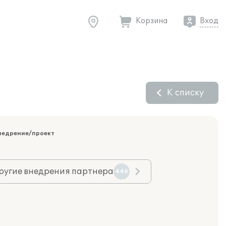
Корзина
Вход
К списку
недрение/проект
ругие внедрения партнера
446