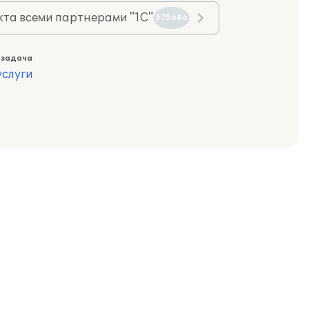
та всеми партнерами "1С"
575686
 задача
слуги