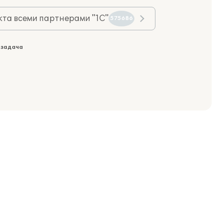
та всеми партнерами "1С"
575686
 задача