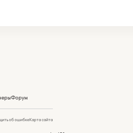
неры
Форум
ить об ошибке
Карта сайта