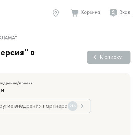
Корзина
Вход
ЕКЛАМА"
ерсия" в
К списку
недрение/проект
ии
ругие внедрения партнера
914