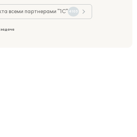
та всеми партнерами "1С"
4105
 задача