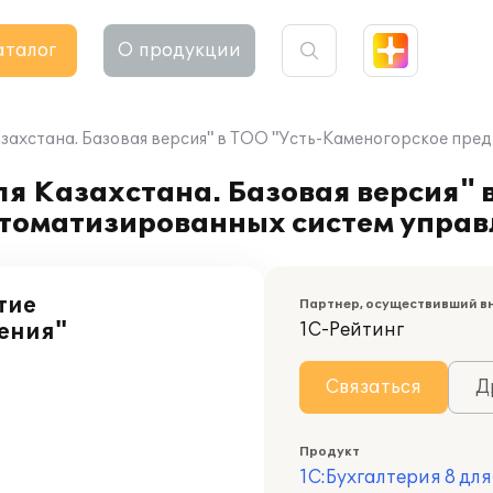
аталог
О продукции
Казахстана. Базовая версия" в ТОО "Усть-Каменогорское пр
ля Казахстана. Базовая версия" 
томатизированных систем управ
тие
Партнер, осуществивший в
ения"
1С-Рейтинг
Связаться
Д
Продукт
1С:Бухгалтерия 8 дл