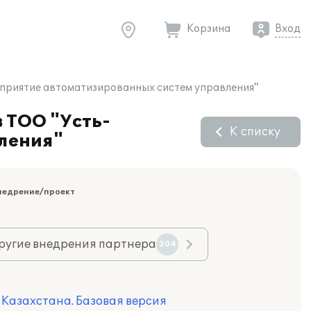
Корзина
Вход
едприятие автоматизированных систем управления"
в ТОО "Усть-
К списку
ления"
недрение/проект
ругие внедрения партнера
204
я Казахстана. Базовая версия