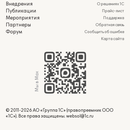
Внедрения
О решениях 1С
Публикации
Прайс-лист
Мероприятия
Поддержка
Партнеры
Обратная связь
Форум
Сообщить об ошибке
Карта сайта
Мы в Max
© 2011-2026 АО «Группа 1С» (правопреемник ООО
«1С»). Все права защищены.
websol@1c.ru