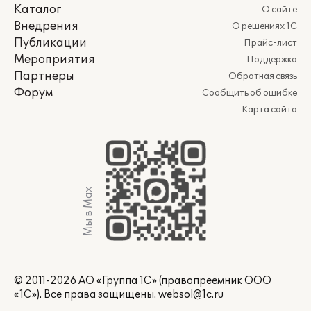
Каталог
О сайте
Внедрения
О решениях 1С
Публикации
Прайс-лист
Мероприятия
Поддержка
Партнеры
Обратная связь
Форум
Сообщить об ошибке
Карта сайта
Мы в Max
© 2011-2026 АО «Группа 1С» (правопреемник ООО
«1С»). Все права защищены.
websol@1c.ru