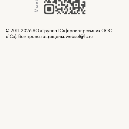
Мы в Max
© 2011-2026 АО «Группа 1С» (правопреемник ООО
«1С»). Все права защищены.
websol@1c.ru