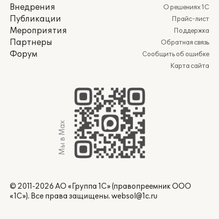
Внедрения
О решениях 1С
Публикации
Прайс-лист
Мероприятия
Поддержка
Партнеры
Обратная связь
Форум
Сообщить об ошибке
Карта сайта
Мы в Max
© 2011-2026 АО «Группа 1С» (правопреемник ООО
«1С»). Все права защищены.
websol@1c.ru