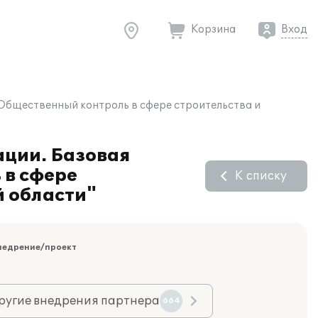
Корзина
Вход
Общественный контроль в сфере строительства и
ации. Базовая
 в сфере
К списку
 области"
недрение/проект
ругие внедрения партнера
664