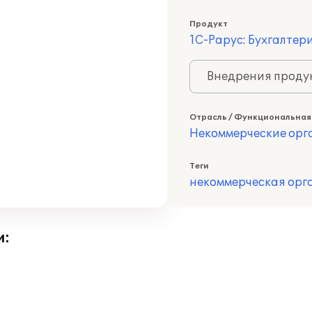
Продукт
1С-Рарус: Бухгалтер
Внедрения продук
Отрасль / Функциональная
Некоммерческие ор
Теги
некоммерческая орг
и: