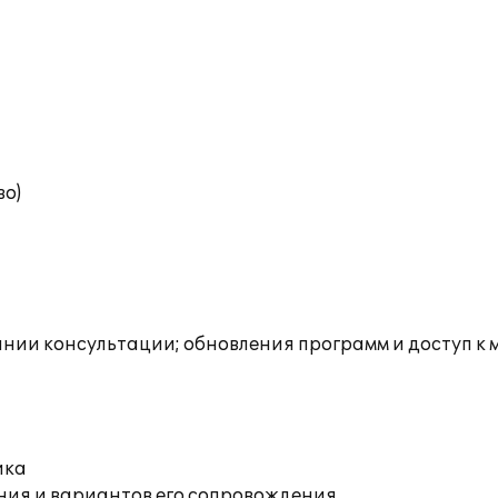
во)
инии консультации; обновления программ и доступ к
ика
ния и вариантов его сопровождения