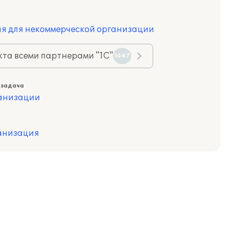
ия для некоммерческой организации
та всеми партнерами "1С"
1647
 задача
ганизации
анизация