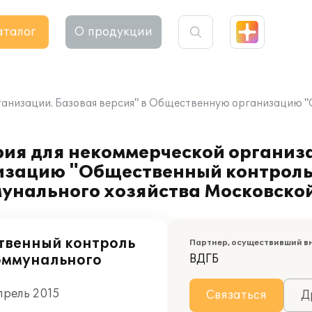
аталог
О продукции
ганизации. Базовая версия" в Общественную организацию "
ия для некоммерческой организ
изацию "Общественный контроль
унального хозяйства Московской
твенный контроль
Партнер, осуществивший в
коммунального
ВДГБ
прель 2015
Связаться
Д