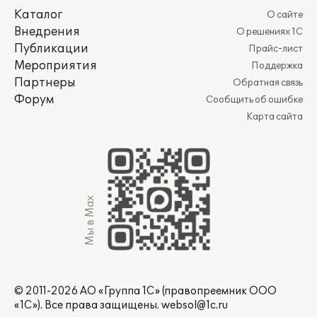
Каталог
О сайте
Внедрения
О решениях 1С
Публикации
Прайс-лист
Мероприятия
Поддержка
Партнеры
Обратная связь
Форум
Сообщить об ошибке
Карта сайта
Мы в Max
© 2011-2026 АО «Группа 1С» (правопреемник ООО
«1С»). Все права защищены.
websol@1c.ru