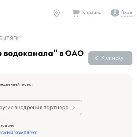
Корзина
Вход
СБЫТ ЯГК"
р водоканала" в ОАО
К списку
недрение/проект
ругие внедрения партнера
 задача
еский комплекс