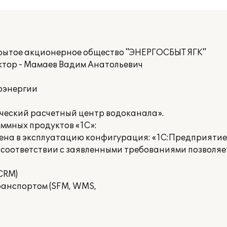
рытое акционерное общество "ЭНЕРГОСБЫТ ЯГК"
ктор - Мамаев Вадим Анатольевич
роэнергии
ческий расчетный центр водоканала».
ммных продуктов «1С»:
ена в эксплуатацию конфигурация: «1С:Предприятие 
 соответствии с заявленными требованиями позволя
CRM)
ранспортом (SFM, WMS,