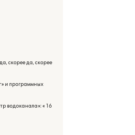
а, скорее да, скорее
г» и программных
р водоканала»: « 16