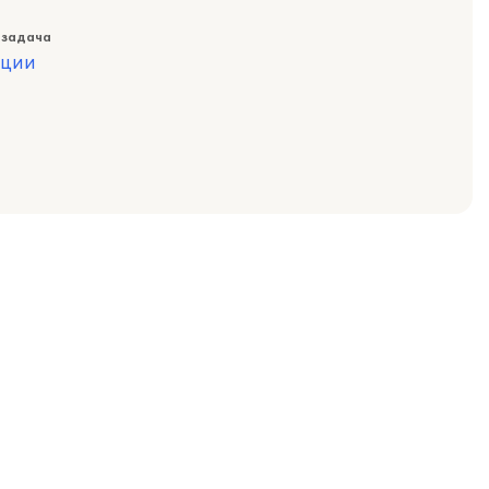
 задача
ации