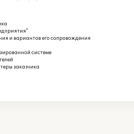
ика
редприятия"
ния и вариантов его сопровождения
изированной системе
телей
ютеры заказчика