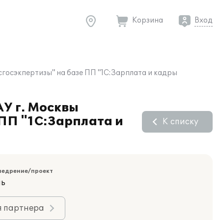
Корзина
Вход
сгосэкпертизы" на базе ПП "1С:Зарплата и кадры
АУ г. Москвы
ПП "1С:Зарплата и
К списку
недрение/проект
ль
я партнера