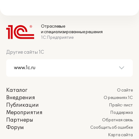
Отраслевые
и специализированные решения
1С:Предприятие
Другие сайты 1С
Каталог
О сайте
Внедрения
О решениях 1С
Публикации
Прайс-лист
Мероприятия
Поддержка
Партнеры
Обратная связь
Форум
Сообщить об ошибке
Карта сайта