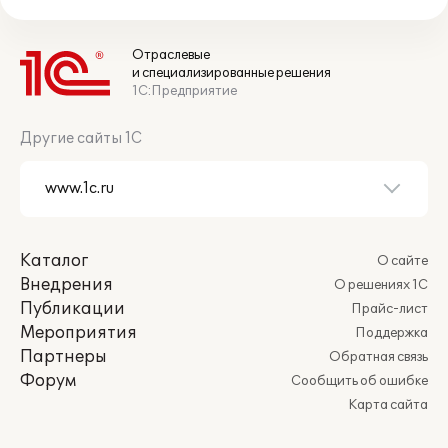
Отраслевые
и специализированные решения
1С:Предприятие
Другие сайты 1С
Каталог
О сайте
Внедрения
О решениях 1С
Публикации
Прайс-лист
Мероприятия
Поддержка
Партнеры
Обратная связь
Форум
Сообщить об ошибке
Карта сайта