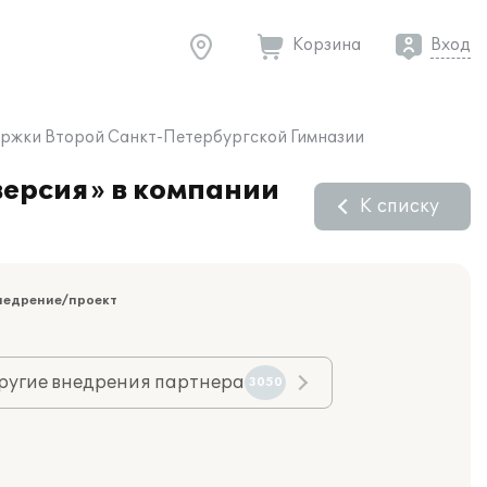
Корзина
Вход
ержки Второй Санкт-Петербургской Гимназии
версия» в компании
К списку
недрение/проект
ругие внедрения партнера
3050