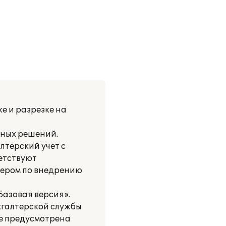
е и разрезке на
нных решений.
лтерский учет с
етствуют
нером по внедрению
Базовая версия».
хгалтерской службы
е предусмотрена