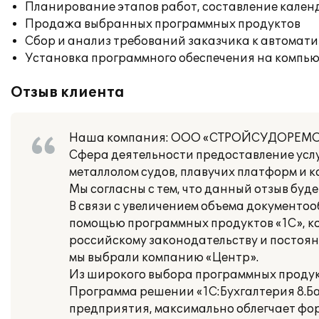
Планирование этапов работ, составление кален
Продажа выбранных программных продуктов
Сбор и анализ требований заказчика к автомат
Установка программного обеспечения на компь
Отзыв клиента
Наша компания: ООО «СТРОЙСУДОРЕМ
Сфера деятельности предоставление услу
металлолом судов, плавучих платформ и к
Мы согласны с тем, что данный отзыв буд
В связи с увеличением объема документо
помощью программных продуктов «1С», к
российскому законодательству и постоя
мы выбрали компанию «Центр».
Из широкого выбора программных продукт
Программа решении «1С:Бухгалтерия 8.Б
предприятия, максимально облегчает фо