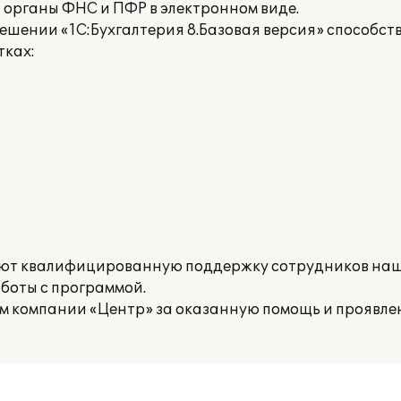
 органы ФНС и ПФР в электронном виде.
ешении «1С:Бухгалтерия 8.Базовая версия» способст
тках:
ют квалифицированную поддержку сотрудников наш
боты с программой.
м компании «Центр» за оказанную помощь и проявл