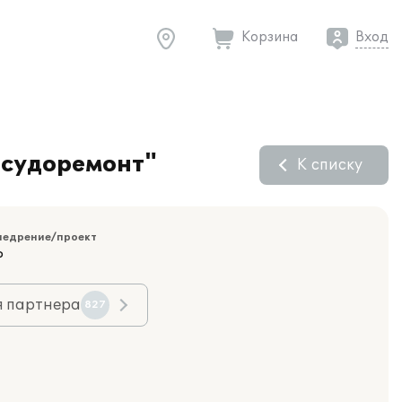
Корзина
Вход
йсудоремонт"
К списку
недрение/проект
Р
я партнера
827