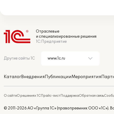
Отраслевые
и специализированные решения
1С:Предприятие
Другие сайты 1С
Каталог
Внедрения
Публикации
Мероприятия
Парт
О сайте
О решениях 1С
Прайс-лист
Поддержка
Обратная связь
Сообщ
© 2011-2026 АО «Группа 1С» (правопреемник ООО «1С»). 