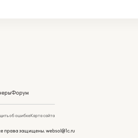
неры
Форум
ить об ошибке
Карта сайта
Все права защищены.
websol@1c.ru