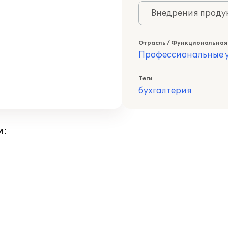
Внедрения продук
Отрасль / Функциональная
Профессиональные у
Теги
бухгалтерия
и: