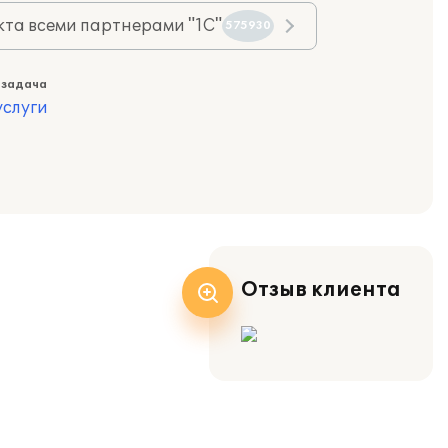
та всеми партнерами "1С"
575930
 задача
слуги
Отзыв клиента