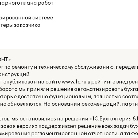
дарного плана работ
изированной системе
ютеры заказчика
ОНТ»
г по ремонту и техническому обслуживанию, переделк
онструкций.
ет опубликован на сайте www.1c.ru в рейтинге внедре
оборота мы приняли решение автоматизировать бухга
оторые достаточно функциональны, полностью соотв
нно обновляются. На основании рекомендаций, парт
ов, мы остановились на решении «1С:Бухгалтерия 8.
азовая версия» поддерживает решение всех задач бу
рмирование регламентированной отчетности, а такж