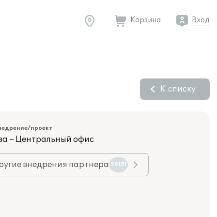
Корзина
Вход
К списку
недрение/проект
ва – Центральный офис
ругие внедрения партнера
29151