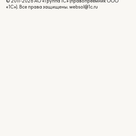
© 2011-2026 АО «Группа 1С» (правопреемник ООО
«1С»). Все права защищены.
websol@1c.ru