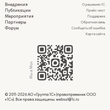
Внедрения
О решениях 1С
Публикации
Прайс-лист
Мероприятия
Поддержка
Партнеры
Обратная связь
Форум
Сообщить об ошибке
Карта сайта
Мы в Max
© 2011-2026 АО «Группа 1С» (правопреемник ООО
«1С»). Все права защищены.
websol@1c.ru