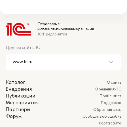
Отраслевые
и специализированные решения
1С:Предприятие
Другие сайты 1С
Каталог
О сайте
Внедрения
О решениях 1С
Публикации
Прайс-лист
Мероприятия
Поддержка
Партнеры
Обратная связь
Форум
Сообщить об ошибке
Карта сайта