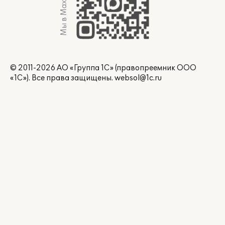
Мы в Max
© 2011-2026 АО «Группа 1С» (правопреемник ООО
«1С»). Все права защищены.
websol@1c.ru