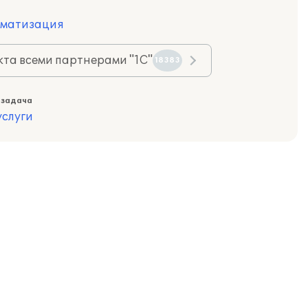
оматизация
та всеми партнерами "1С"
18383
 задача
слуги