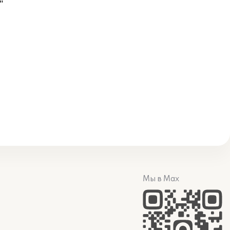
"
Мы в Max