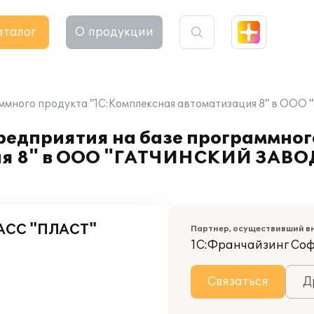
аталог
О продукции
граммного продукта "1С:Комплексная автоматизация 8" в
редприятия на базе программног
ция 8" в ООО "ГАТЧИНСКИЙ ЗАВ
СС "ПЛАСТ"
Партнер, осуществивший в
1С:Франчайзинг Со
Связаться
Д