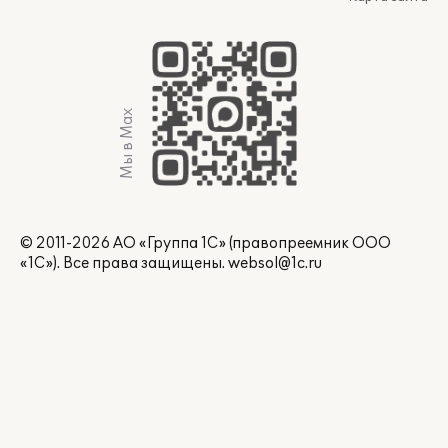
Мы в Max
© 2011-2026 АО «Группа 1С» (правопреемник ООО
«1С»). Все права защищены.
websol@1c.ru