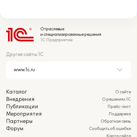
Отраслевые
и специализированные решения
1С:Предприятие
Другие сайты 1С
Каталог
О сайте
Внедрения
О решениях 1С
Публикации
Прайс-лист
Мероприятия
Поддержка
Партнеры
Обратная связь
Форум
Сообщить об ошибке
Карта сайта