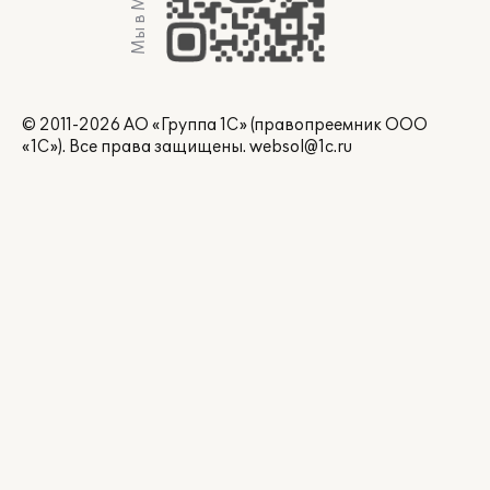
Мы в Max
© 2011-2026 АО «Группа 1С» (правопреемник ООО
«1С»). Все права защищены.
websol@1c.ru