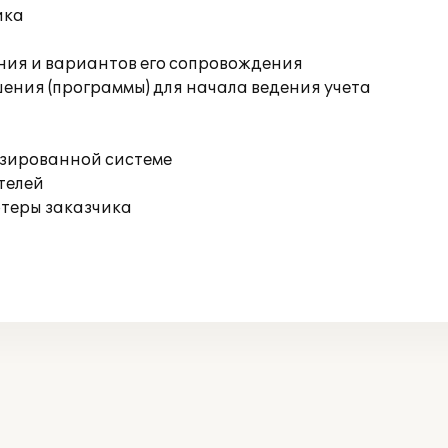
ика
ния и вариантов его сопровождения
ения (программы) для начала ведения учета
изированной системе
телей
ютеры заказчика