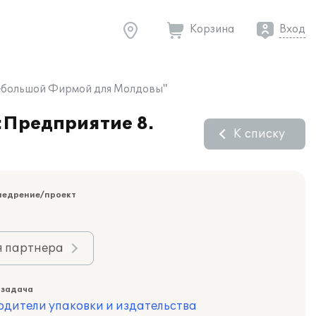
Корзина
Вход
 Небольшой Фирмой для Молдовы"
С:Предприятие 8.
К списку
недрение/проект
я партнера
 задача
одители упаковки и издательства