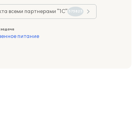
та всеми партнерами "1С"
575825
 задача
венное питание