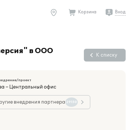
Корзина
Вход
версия" в ООО
К списку
недрение/проект
ва – Центральный офис
ругие внедрения партнера
29150