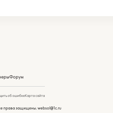
неры
Форум
ить об ошибке
Карта сайта
Все права защищены.
websol@1c.ru