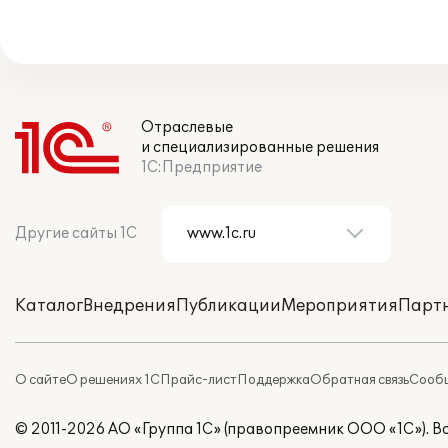
Отраслевые
и специализированные решения
1С:Предприятие
Другие сайты 1С
Каталог
Внедрения
Публикации
Мероприятия
Парт
О сайте
О решениях 1С
Прайс-лист
Поддержка
Обратная связь
Сообщ
© 2011-2026 АО «Группа 1С» (правопреемник ООО «1С»). 