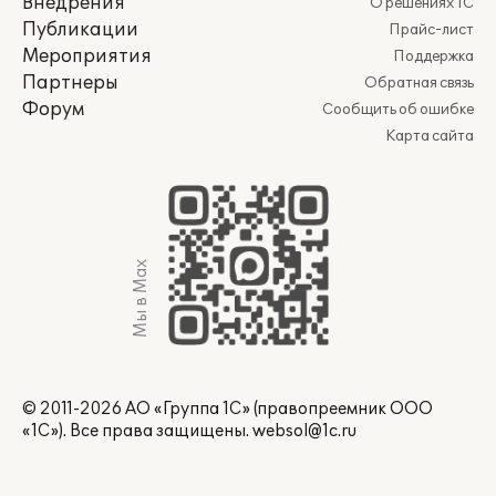
Внедрения
О решениях 1С
Публикации
Прайс-лист
Мероприятия
Поддержка
Партнеры
Обратная связь
Форум
Сообщить об ошибке
Карта сайта
Мы в Max
© 2011-2026 АО «Группа 1С» (правопреемник ООО
«1С»). Все права защищены.
websol@1c.ru