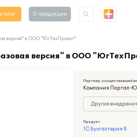
аталог
О продукции
овая версия" в ООО "ЮгТехПроект"
Базовая версия" в ООО "ЮгТехПр
Партнер, осуществивший в
Компания Портал-Ю
Другие внедрени
Продукт
1С:Бухгалтерия 8