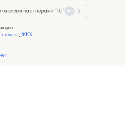
та всеми партнерами "1С"
1802
 задача
лопмент
,
ЖКХ
чет