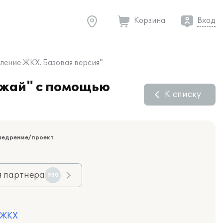
Корзина
Вход
ление ЖКХ. Базовая версия"
ожай" с помощью
К списку
недрение/проект
я партнера
930
 ЖКХ