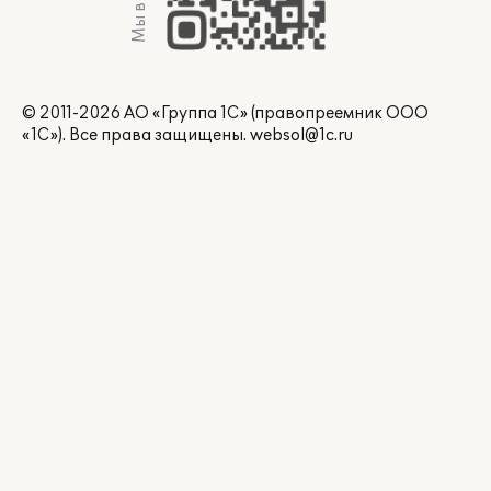
Мы в Max
© 2011-2026 АО «Группа 1С» (правопреемник ООО
«1С»). Все права защищены.
websol@1c.ru