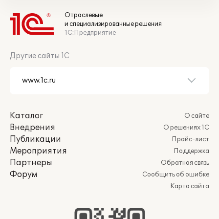
Отраслевые
и специализированные решения
1С:Предприятие
Другие сайты 1С
Каталог
О сайте
Внедрения
О решениях 1С
Публикации
Прайс-лист
Мероприятия
Поддержка
Партнеры
Обратная связь
Форум
Сообщить об ошибке
Карта сайта