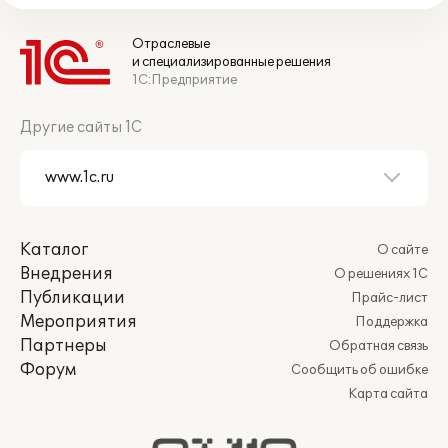
Отраслевые
и специализированные решения
1С:Предприятие
Другие сайты 1С
Каталог
О сайте
Внедрения
О решениях 1С
Публикации
Прайс-лист
Мероприятия
Поддержка
Партнеры
Обратная связь
Форум
Сообщить об ошибке
Карта сайта