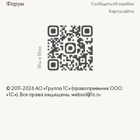
Форум
Сообщить об ошибке
Карта сайта
Мы в Max
© 2011-2026 АО «Группа 1С» (правопреемник ООО
«1С»). Все права защищены.
websol@1c.ru