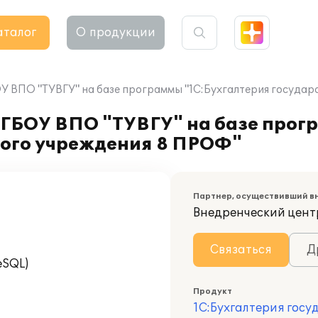
аталог
О продукции
У ВПО "ТУВГУ" на базе программы "1С:Бухгалтерия госуда
ГБОУ ВПО "ТУВГУ" на базе прог
ного учреждения 8 ПРОФ"
Партнер, осуществивший в
Внедренческий цент
Связаться
Д
eSQL)
Продукт
1С:Бухгалтерия госу