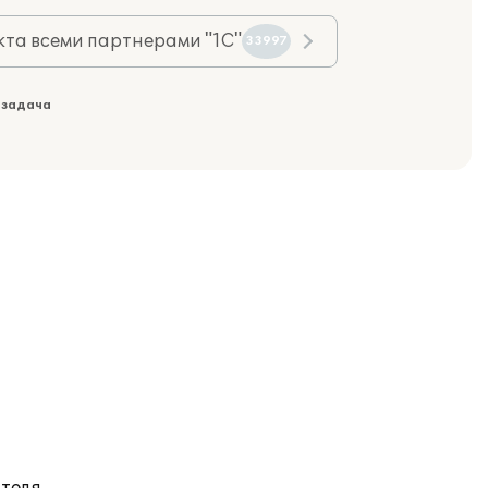
та всеми партнерами "1С"
33997
 задача