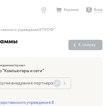
Корзина
Вход
рственного учреждения 8 ПРОФ"
раммы
К списку
недрение/проект
р "Компьютеры и сети"
ругие внедрения партнера
13
дарственного учреждения 8