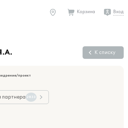
Корзина
Вход
.А.
К списку
недрение/проект
я партнера
2833