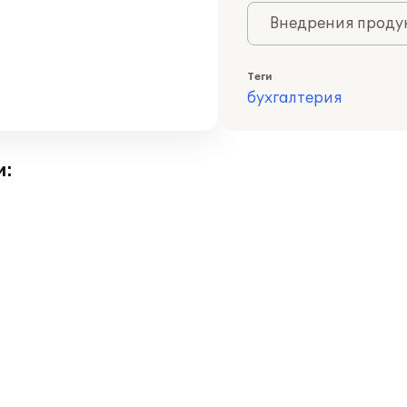
Внедрения продук
Теги
бухгалтерия
и: