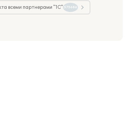
та всеми партнерами "1С"
575686