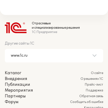
Отраслевые
и специализированные решения
1С:Предприятие
Другие сайты 1С
Каталог
О сайте
Внедрения
О решениях 1С
Публикации
Прайс-лист
Мероприятия
Поддержка
Партнеры
Обратная связь
Форум
Сообщить об ошибке
Карта сайта