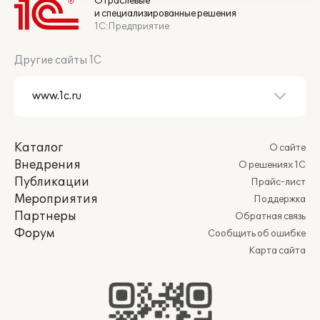
Отраслевые
и специализированные решения
1С:Предприятие
Другие сайты 1С
Каталог
О сайте
Внедрения
О решениях 1С
Публикации
Прайс-лист
Мероприятия
Поддержка
Партнеры
Обратная связь
Форум
Сообщить об ошибке
Карта сайта