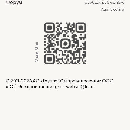
Форум
Сообщить об ошибке
Карта сайта
Мы в Max
© 2011-2026 АО «Группа 1С» (правопреемник ООО
«1С»). Все права защищены.
websol@1c.ru