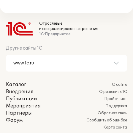
Отраслевые
и специализированные решения
1С:Предприятие
Другие сайты 1С
Каталог
О сайте
Внедрения
О решениях 1С
Публикации
Прайс-лист
Мероприятия
Поддержка
Партнеры
Обратная связь
Форум
Сообщить об ошибке
Карта сайта