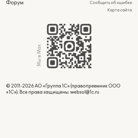
Форум
Сообщить об ошибке
Карта сайта
Мы в Max
© 2011-2026 АО «Группа 1С» (правопреемник ООО
«1С»). Все права защищены.
websol@1c.ru